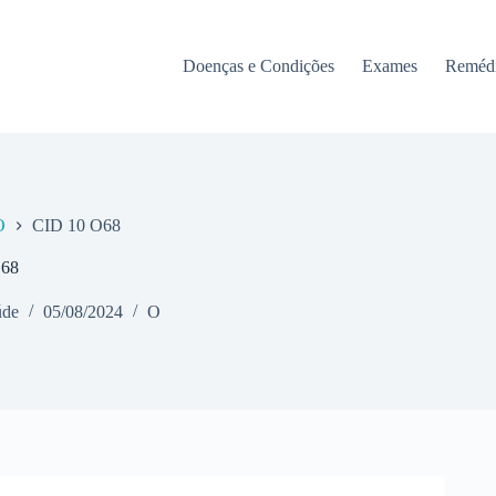
Doenças e Condições
Exames
Reméd
O
CID 10 O68
O68
úde
05/08/2024
O