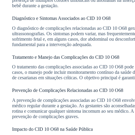
presença de múltiplos cordões umbilicais ou anomalias na inser
bebê durante a gestação.
Diagnóstico e Sintomas Associados ao CID 10 O68
O diagnóstico de complicações relacionadas ao CID 10 O68 ger
ultrassonografias. Os sintomas podem variar, mas frequentemente
sofrimento fetal e, em alguns casos, dor abdominal ou desconfort
fundamental para a intervenção adequada.
Tratamento e Manejo das Complicações do CID 10 O68
O tratamento das complicações associadas ao CID 10 O68 pode 
casos, o manejo pode incluir monitoramento contínuo da saúde d
de cesarianas em situações críticas. O objetivo principal é garan
Prevenção de Complicações Relacionadas ao CID 10 O68
A prevenção de complicações associadas ao CID 10 O68 envolv
médico regular durante a gestação. As gestantes são aconselhadas
rotina e comunicar qualquer sintoma incomum ao seu médico. A ed
prevenção de complicações graves.
Impacto do CID 10 O68 na Saúde Pública