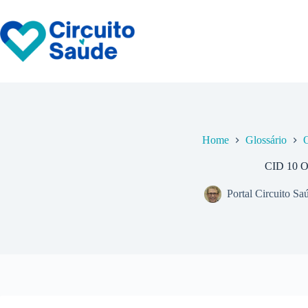
Pular
para
o
conteúdo
Home
Glossário
CID 10 
Portal Circuito Sa