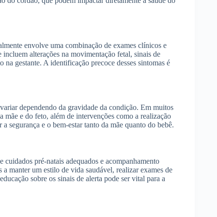
ção do cordão, que podem impactar diretamente a saúde do
almente envolve uma combinação de exames clínicos e
 incluem alterações na movimentação fetal, sinais de
o na gestante. A identificação precoce desses sintomas é
variar dependendo da gravidade da condição. Em muitos
a mãe e do feto, além de intervenções como a realização
tir a segurança e o bem-estar tanto da mãe quanto do bebê.
e cuidados pré-natais adequados e acompanhamento
 a manter um estilo de vida saudável, realizar exames de
ucação sobre os sinais de alerta pode ser vital para a