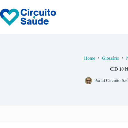
Pular
para
o
conteúdo
Home
Glossário
CID 10 
Portal Circuito Sa