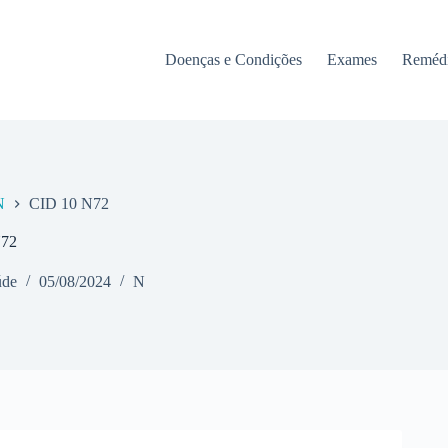
Doenças e Condições
Exames
Reméd
N
CID 10 N72
N72
úde
05/08/2024
N