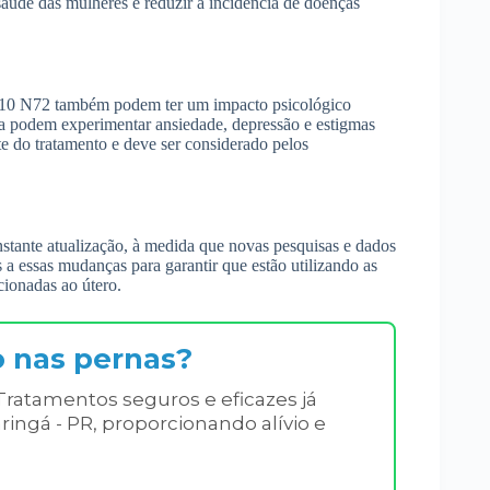
aúde das mulheres e reduzir a incidência de doenças
ID 10 N72 também podem ter um impacto psicológico
na podem experimentar ansiedade, depressão e estigmas
te do tratamento e deve ser considerado pelos
stante atualização, à medida que novas pesquisas e dados
 a essas mudanças para garantir que estão utilizando as
cionadas ao útero.
o nas pernas?
Tratamentos seguros e eficazes já
ringá - PR, proporcionando alívio e